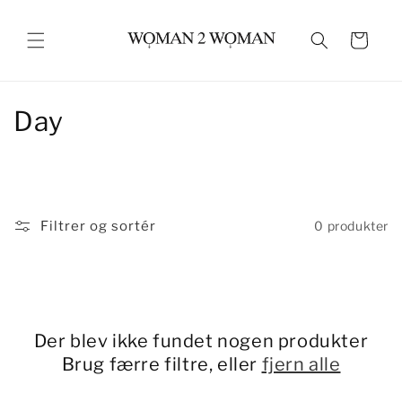
Gå til
indhold
Indkøbskurv
K
Day
o
l
l
Filtrer og sortér
0 produkter
e
k
t
Der blev ikke fundet nogen produkter
i
Brug færre filtre, eller
fjern alle
o