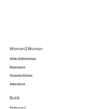
n
:
Woman2Woman
Vilkår & Betingelser
Returnering
Personlig Styling
Sælg hos os
Butik
Rådhusvej 3