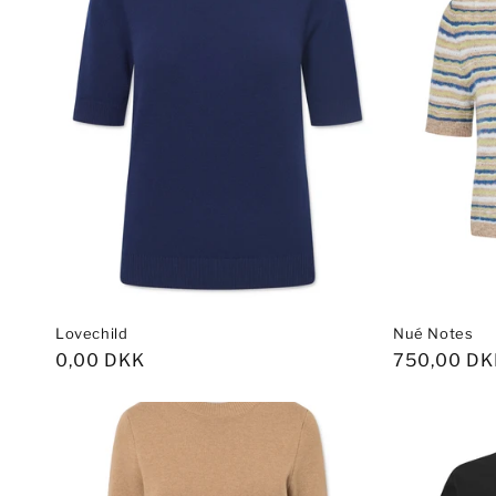
k
t
i
o
n
:
Lovechild
Nué Notes
Normalpris
0,00 DKK
Normalpri
750,00 DK