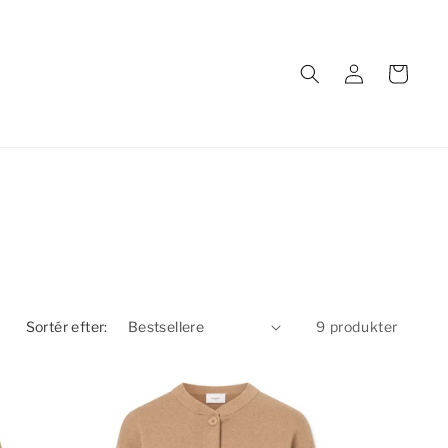
Log
Indkøbskurv
ind
Sortér efter:
9 produkter