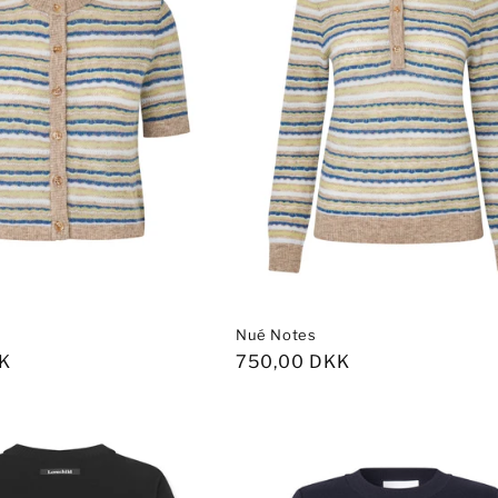
Nué Notes
s
K
Normalpris
750,00 DKK