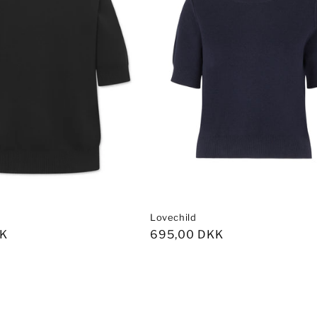
Lovechild
s
KK
Normalpris
695,00 DKK