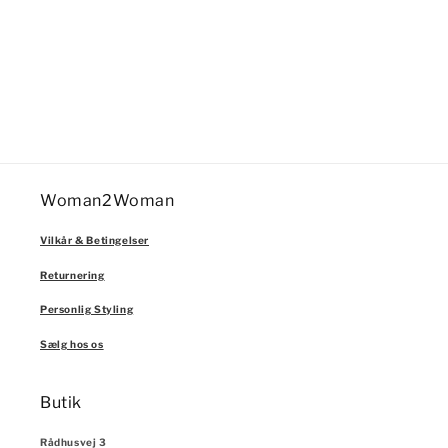
n
:
Woman2Woman
Vilkår & Betingelser
Returnering
Personlig Styling
Sælg hos os
Butik
Rådhusvej 3