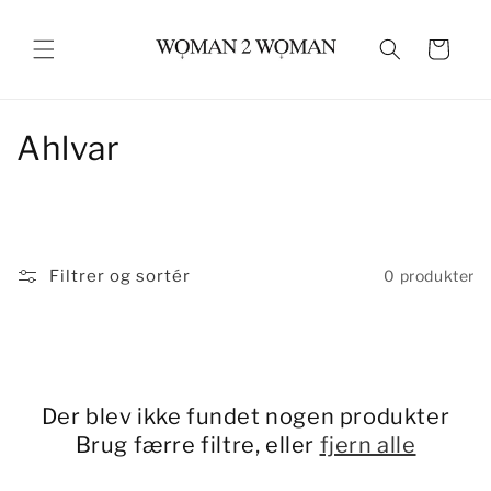
Gå til
indhold
Indkøbskurv
K
Ahlvar
o
l
l
Filtrer og sortér
0 produkter
e
k
t
Der blev ikke fundet nogen produkter
i
Brug færre filtre, eller
fjern alle
o