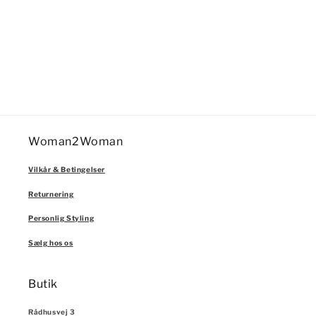
n
:
Woman2Woman
Vilkår & Betingelser
Returnering
Personlig Styling
Sælg hos os
Butik
Rådhusvej 3