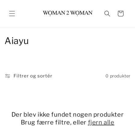
Gå til
indhold
Indkøbskurv
K
Aiayu
o
l
l
Filtrer og sortér
0 produkter
e
k
t
Der blev ikke fundet nogen produkter
i
Brug færre filtre, eller
fjern alle
o