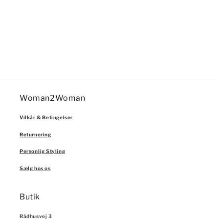
n
:
Woman2Woman
Vilkår & Betingelser
Returnering
Personlig Styling
Sælg hos os
Butik
Rådhusvej 3