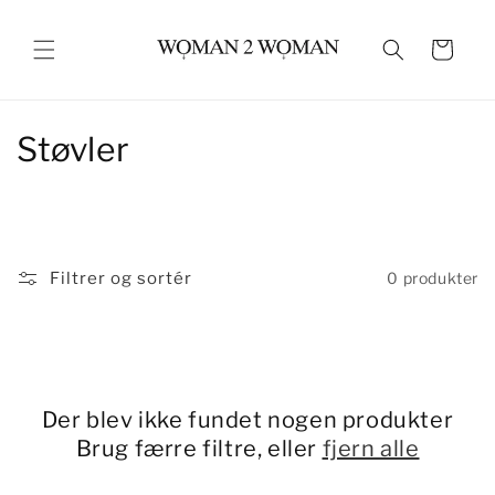
Gå til
indhold
Indkøbskurv
K
Støvler
o
l
l
Filtrer og sortér
0 produkter
e
k
t
Der blev ikke fundet nogen produkter
i
Brug færre filtre, eller
fjern alle
o